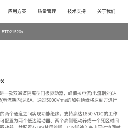
应用方案
质量管理
技术支持
关于我们
BTD21520x
0x
520是一款双通道隔离型门极驱动器，峰值拉电流(电流朝外)达
(电流朝内)达6A，通过5000Vrms的加强绝缘将原副方进行
的两个通道之间实现功能绝缘，支持高达1850 VDC的工作
可配置为两个低边驱动器、两个高侧驱动器或一个死区时间
半桥驱动器。并配置有DIS禁用管脚，DIS脚输入高电平时将同时