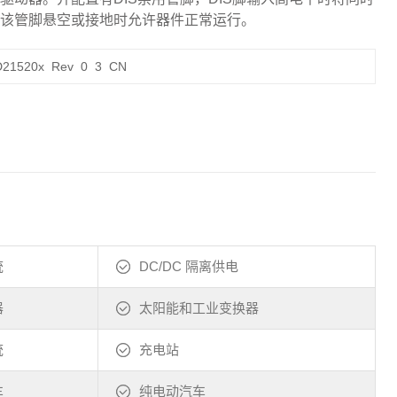
该管脚悬空或接地时允许器件正常运行。
D21520x_Rev_0_3_CN
统
DC/DC 隔离供电
器
太阳能和工业变换器
统
充电站
车
纯电动汽车