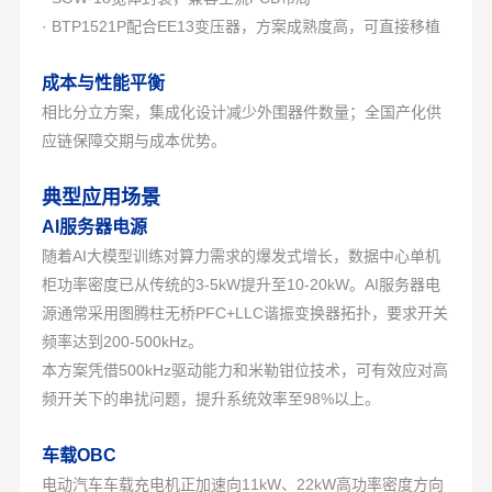
· BTP1521P配合EE13变压器，方案成熟度高，可直接移植
成本与性能平衡
相比分立方案，集成化设计减少外围器件数量；全国产化供
应链保障交期与成本优势。
典型应用场景
AI服务器电源
随着AI大模型训练对算力需求的爆发式增长，数据中心单机
柜功率密度已从传统的3-5kW提升至10-20kW。AI服务器电
源通常采用图腾柱无桥PFC+LLC谐振变换器拓扑，要求开关
频率达到200-500kHz。
本方案凭借500kHz驱动能力和米勒钳位技术，可有效应对高
频开关下的串扰问题，提升系统效率至98%以上。
车载OBC
电动汽车车载充电机正加速向11kW、22kW高功率密度方向