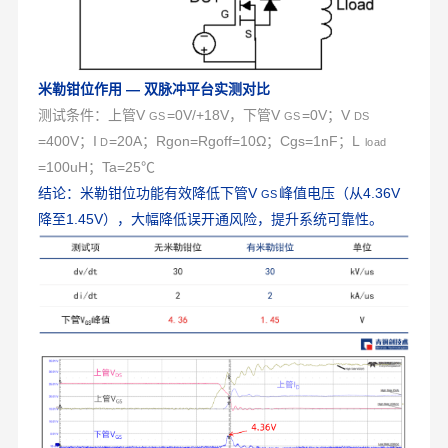
米勒钳位作用 — 双脉冲平台实测对比
测试条件：上管V
=0V/+18V，下管V
=0V；V
GS
GS
DS
=400V；I
=20A；Rgon=Rgoff=10Ω；Cgs=1nF；L
D
load
=100uH；Ta=25℃
结论：米勒钳位功能有效降低下管V
峰值电压（从4.36V
GS
降至1.45V），大幅降低误开通风险，提升系统可靠性。