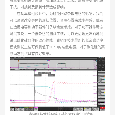
者主要影响设计余量，增加过压击穿风险。后者将增加电磁
干扰，对损耗及损耗计算造成影响。
在功率模组设计中，为避免回路杂散电感的影响，我们
可以通过改变导体的形状位置、合理布置来减小杂感，或者
在选用电容和功率器件时予以余量考虑。对于功率器件动态
测试来说，一个低杂感的测试工装，可以更清晰更准确地测
试出碳化硅器件的动态性能。青铜剑技术最新的低杂感功率
模块测试工装可做到低于20nH的杂散电感，对于碳化硅的高
频动态测试具有良好效果。
青铜剑技术低杂感工装的双脉冲实测波形