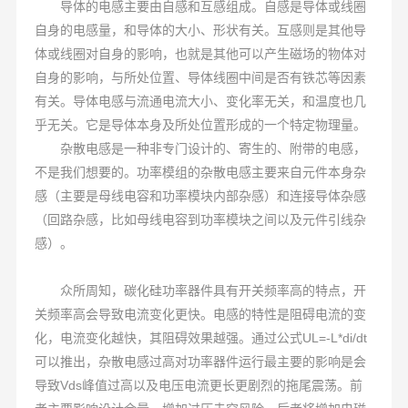
导体的电感主要由自感和互感组成。自感是导体或线圈
自身的电感量，和导体的大小、形状有关。互感则是其他导
体或线圈对自身的影响，也就是其他可以产生磁场的物体对
自身的影响，与所处位置、导体线圈中间是否有铁芯等因素
有关。导体电感与流通电流大小、变化率无关，和温度也几
乎无关。它是导体本身及所处位置形成的一个特定物理量。
杂散电感是一种非专门设计的、寄生的、附带的电感，
不是我们想要的。功率模组的杂散电感主要来自元件本身杂
感（主要是母线电容和功率模块内部杂感）和连接导体杂感
（回路杂感，比如母线电容到功率模块之间以及元件引线杂
感）。
众所周知，碳化硅功率器件具有开关频率高的特点，开
关频率高会导致电流变化更快。电感的特性是阻碍电流的变
化，电流变化越快，其阻碍效果越强。通过公式UL=-L*di/dt
可以推出，杂散电感过高对功率器件运行最主要的影响是会
导致Vds峰值过高以及电压电流更长更剧烈的拖尾震荡。前